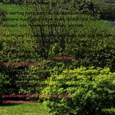
vom Milan, Storch und Co.“.
Es warten noch zahlreiche Sehenswürdigkeiten und
weitere Ausflugsziele im Kreis Birkenfeld Nahe
darauf, von Ihnen entdeckt zu werden.
Auch viele Traumschleifen sind von hier aus mit dem
Auto in ca. 10 – 20 min. gut zu erreichen.
Wer Wanderwege sucht die nicht überlaufen sind,
ist hier genau richtig.
www.saar-
hunsruecksteig.de
Auch das Radwegnetz ist exzellent ausgebaut und
bietet Radfahrern und Mountainbikern viele
Möglichkeiten, die Natur zu erkunden.
www.birkenfelder-land.de/radlust-
naheradweg.html