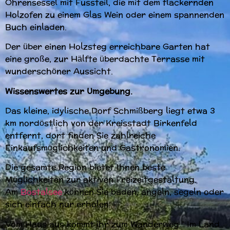
Ohrensessel mit Fussteil, die mit dem flackernden
Holzofen zu einem Glas Wein oder einem spannenden
Buch einladen.
Der über einen Holzsteg erreichbare Garten hat
eine große, zur Hälfte überdachte Terrasse mit
wunderschöner Aussicht.
Wissenswertes zur Umgebung.
Das kleine, idylische Dorf Schmißberg liegt etwa 3
km nordöstlich von der Kreisstadt Birkenfeld
entfernt, dort finden Sie zahlreiche
Einkaufsmöglichkeiten und Gastronomien.
Die gesamte Region bietet Ihnen beste
Möglichkeiten zur aktiven Freizeitgestaltung.
Am
Bostalsee
können Sie baden, angeln, segeln oder
sich einfach nur erholen.
Vom Haus aus kommt ihr zum Wanderweg “ Im Land