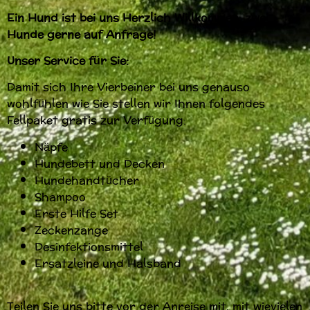
Ein Hund ist bei uns Herzlich Willkommen, zwei
Hunde gerne auf Anfrage!
Unser Service für Sie:
Damit sich Ihre Vierbeiner bei uns genauso
wohlfühlen wie Sie stellen wir Ihnen folgendes
Fellpaket gratis zur Verfügung:
Näpfe
Hundebett und Decken
Hundehandtücher
Shampoo
Erste Hilfe Set
Zeckenzange
Desinfektionsmittel
Ersatzleine und Halsband
Teilen Sie uns bitte vor der Anreise mit, mit wievielen