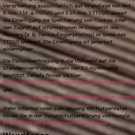
Verarbeitung ausschließlich auf Grundlage von Art.
6 Abs. 1 lit. a DSGVO und § 25 Abs. 1 TTDSG, soweit
die Einwilligung die Speicherung von Cookies oder
den Zugriff auf Informationen im Endgerät des
Nutzers (z. B. Device-Fingerprinting) im Sinne des
TTDSG umfasst. Die Einwilligung ist jederzeit
widerrufbar.
Die Datenübertragung in die USA wird auf die
Standardvertragsklauseln der EU-Kommission
gestützt. Details finden Sie hier:
https://privacy.google.com/businesses/gdprcontrol
und
https://privacy.google.com/businesses/gdprcontrol
Mehr Informationen zum Umgang mit Nutzerdaten
finden Sie in der Datenschutzerklärung von Google:
https://policies.google.com/privacy?hl=de
.