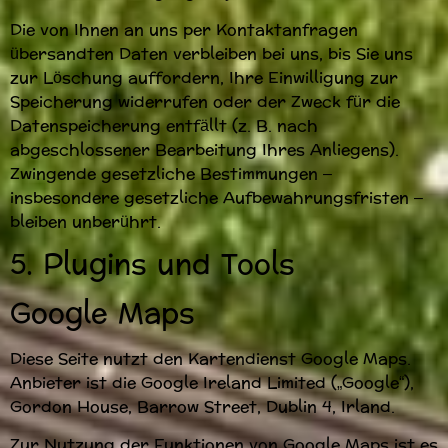
Die von Ihnen an uns per Kontaktanfragen
übersandten Daten verbleiben bei uns, bis Sie uns
zur Löschung auffordern, Ihre Einwilligung zur
Speicherung widerrufen oder der Zweck für die
Datenspeicherung entfällt (z. B. nach
abgeschlossener Bearbeitung Ihres Anliegens).
Zwingende gesetzliche Bestimmungen –
insbesondere gesetzliche Aufbewahrungsfristen –
bleiben unberührt.
5. Plugins und Tools
Google Maps
Diese Seite nutzt den Kartendienst Google Maps.
Anbieter ist die Google Ireland Limited („Google“),
Gordon House, Barrow Street, Dublin 4, Irland.
Zur Nutzung der Funktionen von Google Maps ist es