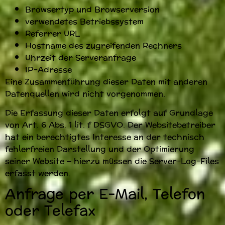
Browsertyp und Browserversion
verwendetes Betriebssystem
Referrer URL
Hostname des zugreifenden Rechners
Uhrzeit der Serveranfrage
IP-Adresse
Eine Zusammenführung dieser Daten mit anderen
Datenquellen wird nicht vorgenommen.
Die Erfassung dieser Daten erfolgt auf Grundlage
von Art. 6 Abs. 1 lit. f DSGVO. Der Websitebetreiber
hat ein berechtigtes Interesse an der technisch
fehlerfreien Darstellung und der Optimierung
seiner Website – hierzu müssen die Server-Log-Files
erfasst werden.
Anfrage per E-Mail, Telefon
oder Telefax