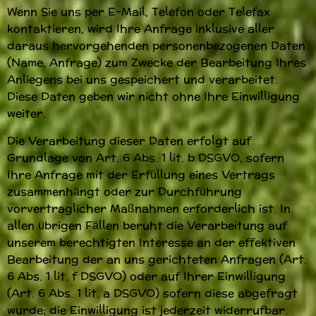
Wenn Sie uns per E-Mail, Telefon oder Telefax
kontaktieren, wird Ihre Anfrage inklusive aller
daraus hervorgehenden personenbezogenen Daten
(Name, Anfrage) zum Zwecke der Bearbeitung Ihres
Anliegens bei uns gespeichert und verarbeitet.
Diese Daten geben wir nicht ohne Ihre Einwilligung
weiter.
Die Verarbeitung dieser Daten erfolgt auf
Grundlage von Art. 6 Abs. 1 lit. b DSGVO, sofern
Ihre Anfrage mit der Erfüllung eines Vertrags
zusammenhängt oder zur Durchführung
vorvertraglicher Maßnahmen erforderlich ist. In
allen übrigen Fällen beruht die Verarbeitung auf
unserem berechtigten Interesse an der effektiven
Bearbeitung der an uns gerichteten Anfragen (Art.
6 Abs. 1 lit. f DSGVO) oder auf Ihrer Einwilligung
(Art. 6 Abs. 1 lit. a DSGVO) sofern diese abgefragt
wurde; die Einwilligung ist jederzeit widerrufbar.