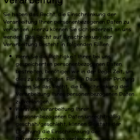
Verarbeitung
Sie haben das Recht, die Einschränkung der
Verarbeitung Ihrer personenbezogenen Daten zu
verlangen. Hierzu können Sie sich jederzeit an uns
wenden. Das Recht auf Einschränkung der
Verarbeitung besteht in folgenden Fällen:
Wenn Sie die Richtigkeit Ihrer bei uns
gespeicherten personenbezogenen Daten
bestreiten, benötigen wir in der Regel Zeit, um
dies zu überprüfen. Für die Dauer der Prüfung
haben Sie das Recht, die Einschränkung der
Verarbeitung Ihrer personenbezogenen Daten
zu verlangen.
Wenn die Verarbeitung Ihrer
personenbezogenen Daten unrechtmäßig
geschah/geschieht, können Sie statt der
Löschung die Einschränkung der
Datenverarbeitung verlangen.