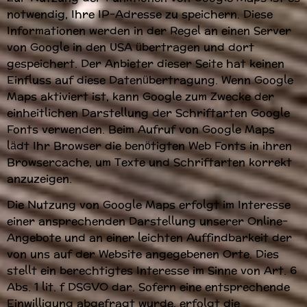
notwendig, Ihre IP-Adresse zu speichern. Diese
Informationen werden in der Regel an einen Server
von Google in den USA übertragen und dort
gespeichert. Der Anbieter dieser Seite hat keinen
Einfluss auf diese Datenübertragung. Wenn Google
Maps aktiviert ist, kann Google zum Zwecke der
einheitlichen Darstellung der Schriftarten Google
Fonts verwenden. Beim Aufruf von Google Maps
lädt Ihr Browser die benötigten Web Fonts in ihren
Browsercache, um Texte und Schriftarten korrekt
anzuzeigen.
Die Nutzung von Google Maps erfolgt im Interesse
einer ansprechenden Darstellung unserer Online-
Angebote und an einer leichten Auffindbarkeit der
von uns auf der Website angegebenen Orte. Dies
stellt ein berechtigtes Interesse im Sinne von Art. 6
Abs. 1 lit. f DSGVO dar. Sofern eine entsprechende
Einwilligung abgefragt wurde, erfolgt die