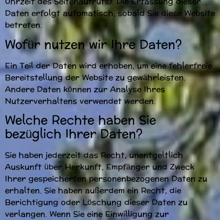
Uhrzeit des Seitenaufrufs). Die Erfassung dieser
Daten erfolgt automatisch, sobald Sie diese Website
betreten.
Wofür nutzen wir Ihre Daten?
Ein Teil der Daten wird erhoben, um eine fehlerfreie
Bereitstellung der Website zu gewährleisten.
Andere Daten können zur Analyse Ihres
Nutzerverhaltens verwendet werden.
Welche Rechte haben Sie
bezüglich Ihrer Daten?
Sie haben jederzeit das Recht, unentgeltlich
Auskunft über Herkunft, Empfänger und Zweck
Ihrer gespeicherten personenbezogenen Daten zu
erhalten. Sie haben außerdem ein Recht, die
Berichtigung oder Löschung dieser Daten zu
verlangen. Wenn Sie eine Einwilligung zur