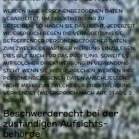
WERDEN IHRE PERSONENBEZOGENEN DATEN
VERARBEITET, UM DIREKTWERBUNG ZU
BETREIBEN, SO HABEN SIE DAS RECHT, JEDERZEIT
WIDERSPRUCH GEGEN DIE VERARBEITUNG SIE
BETREFFENDER PERSONENBEZOGENER DATEN
ZUM ZWECKE DERARTIGER WERBUNG EINZULEGEN;
DIES GILT AUCH FÜR DAS PROFILING, SOWEIT ES
MIT SOLCHER DIREKTWERBUNG IN VERBINDUNG
STEHT. WENN SIE WIDERSPRECHEN, WERDEN IHRE
PERSONENBEZOGENEN DATEN ANSCHLIESSEND
NICHT MEHR ZUM ZWECKE DER DIREKTWERBUNG
VERWENDET (WIDERSPRUCH NACH ART. 21 ABS. 2
DSGVO).
Beschwerde­recht bei der
zuständigen Aufsichts­
behörde