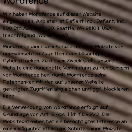
Wordfence
Wir haben Wordfence auf dieser Website
eingebunden. Anbieter ist Defiant Inc., Defiant, Inc.,
800 5th Ave Ste 4100, Seattle, WA 98104, USA
(nachfolgend „Wordfence“).
Wordfence dient dem Schutz unserer Website vor
unerwünschten Zugriffen oder bösartigen
Cyberattacken. Zu diesem Zweck stellt unsere
Website eine dauerhafte Verbindung zu den Servern
von Wordfence her, damit Wordfence seine
Datenbanken mit den auf unserer Website
getätigten Zugriffen abgleichen und ggf. blockieren
kann.
Die Verwendung von Wordfence erfolgt auf
Grundlage von Art. 6 Abs. 1 lit. f DSGVO. Der
Websitebetreiber hat ein berechtigtes Interesse an
einem möglichst effektiven Schutz seiner Website