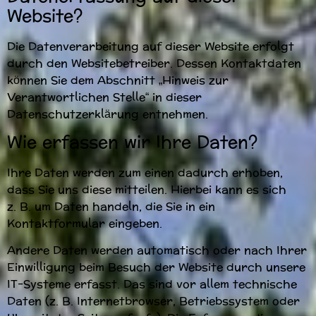
Website?
Die Datenverarbeitung auf dieser Website erfolgt
durch den Websitebetreiber. Dessen Kontaktdaten
können Sie dem Abschnitt „Hinweis zur
Verantwortlichen Stelle“ in dieser
Datenschutzerklärung entnehmen.
Wie erfassen wir Ihre Daten?
Ihre Daten werden zum einen dadurch erhoben,
dass Sie uns diese mitteilen. Hierbei kann es sich
z. B. um Daten handeln, die Sie in ein
Kontaktformular eingeben.
Andere Daten werden automatisch oder nach Ihrer
Einwilligung beim Besuch der Website durch unsere
IT-Systeme erfasst. Das sind vor allem technische
Daten (z. B. Internetbrowser, Betriebssystem oder