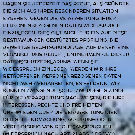
HABEN SIE JEDERZEIT DAS RECHT, AUS GRÜNDEN,
DIE SICH AUS IHRER BESONDEREN SITUATION
ERGEBEN, GEGEN DIE VERARBEITUNG IHRER
PERSONENBEZOGENEN DATEN WIDERSPRUCH
EINZULEGEN; DIES GILT AUCH FÜR EIN AUF DIESE
BESTIMMUNGEN GESTÜTZTES PROFILING. DIE
JEWEILIGE RECHTSGRUNDLAGE, AUF DENEN EINE
VERARBEITUNG BERUHT, ENTNEHMEN SIE DIESER
DATENSCHUTZERKLÄRUNG. WENN SIE
WIDERSPRUCH EINLEGEN, WERDEN WIR IHRE
BETROFFENEN PERSONENBEZOGENEN DATEN
NICHT MEHR VERARBEITEN, ES SEI DENN, WIR
KÖNNEN ZWINGENDE SCHUTZWÜRDIGE GRÜNDE
FÜR DIE VERARBEITUNG NACHWEISEN, DIE IHRE
INTERESSEN, RECHTE UND FREIHEITEN
ÜBERWIEGEN ODER DIE VERARBEITUNG DIENT
DER GELTENDMACHUNG, AUSÜBUNG ODER
VERTEIDIGUNG VON RECHTSANSPRÜCHEN
(WIDERSPRUCH NACH ART. 21 ABS. 1 DSGVO).