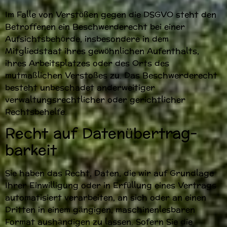
Im Falle von Verstößen gegen die DSGVO steht den
Betroffenen ein Beschwerderecht bei einer
Aufsichtsbehörde, insbesondere in dem
Mitgliedstaat ihres gewöhnlichen Aufenthalts,
ihres Arbeitsplatzes oder des Orts des
mutmaßlichen Verstoßes zu. Das Beschwerderecht
besteht unbeschadet anderweitiger
verwaltungsrechtlicher oder gerichtlicher
Rechtsbehelfe.
Recht auf Daten­übertrag­
barkeit
Sie haben das Recht, Daten, die wir auf Grundlage
Ihrer Einwilligung oder in Erfüllung eines Vertrags
automatisiert verarbeiten, an sich oder an einen
Dritten in einem gängigen, maschinenlesbaren
Format aushändigen zu lassen. Sofern Sie die