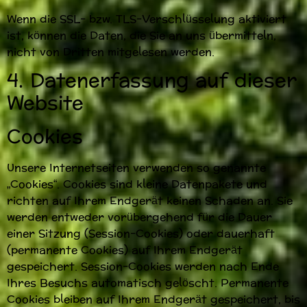
Wenn die SSL- bzw. TLS-Verschlüsselung aktiviert
ist, können die Daten, die Sie an uns übermitteln,
nicht von Dritten mitgelesen werden.
4. Datenerfassung auf dieser
Website
Cookies
Unsere Internetseiten verwenden so genannte
„Cookies“. Cookies sind kleine Datenpakete und
richten auf Ihrem Endgerät keinen Schaden an. Sie
werden entweder vorübergehend für die Dauer
einer Sitzung (Session-Cookies) oder dauerhaft
(permanente Cookies) auf Ihrem Endgerät
gespeichert. Session-Cookies werden nach Ende
Ihres Besuchs automatisch gelöscht. Permanente
Cookies bleiben auf Ihrem Endgerät gespeichert, bis