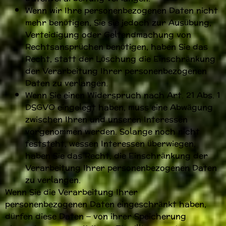
Wenn wir Ihre personenbezogenen Daten nicht
mehr benötigen, Sie sie jedoch zur Ausübung,
Verteidigung oder Geltendmachung von
Rechtsansprüchen benötigen, haben Sie das
Recht, statt der Löschung die Einschränkung
der Verarbeitung Ihrer personenbezogenen
Daten zu verlangen.
Wenn Sie einen Widerspruch nach Art. 21 Abs. 1
DSGVO eingelegt haben, muss eine Abwägung
zwischen Ihren und unseren Interessen
vorgenommen werden. Solange noch nicht
feststeht, wessen Interessen überwiegen,
haben Sie das Recht, die Einschränkung der
Verarbeitung Ihrer personenbezogenen Daten
zu verlangen.
Wenn Sie die Verarbeitung Ihrer
personenbezogenen Daten eingeschränkt haben,
dürfen diese Daten – von ihrer Speicherung