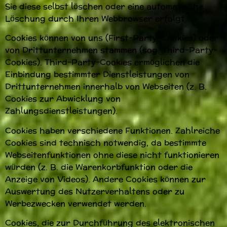
Sie diese selbst löschen oder eine automatische
Löschung durch Ihren Webbrowser erfolgt.
Cookies können von uns (First-Party-Cookies) oder
von Drittunternehmen stammen (sog. Third-Party-
Cookies). Third-Party-Cookies ermöglichen die
Einbindung bestimmter Dienstleistungen von
Drittunternehmen innerhalb von Webseiten (z. B.
Cookies zur Abwicklung von
Zahlungsdienstleistungen).
Cookies haben verschiedene Funktionen. Zahlreiche
Cookies sind technisch notwendig, da bestimmte
Webseitenfunktionen ohne diese nicht funktionieren
würden (z. B. die Warenkorbfunktion oder die
Anzeige von Videos). Andere Cookies können zur
Auswertung des Nutzerverhaltens oder zu
Werbezwecken verwendet werden.
Cookies, die zur Durchführung des elektronischen