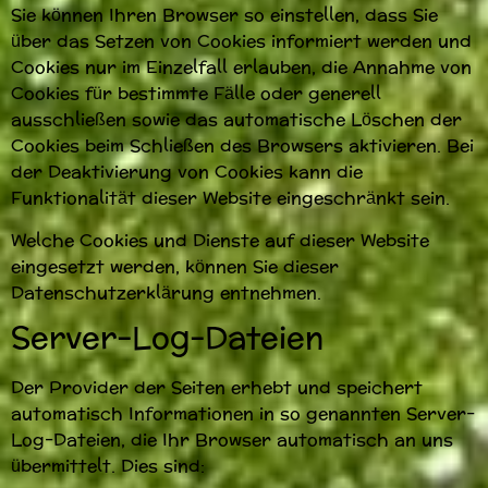
Sie können Ihren Browser so einstellen, dass Sie
über das Setzen von Cookies informiert werden und
Cookies nur im Einzelfall erlauben, die Annahme von
Cookies für bestimmte Fälle oder generell
ausschließen sowie das automatische Löschen der
Cookies beim Schließen des Browsers aktivieren. Bei
der Deaktivierung von Cookies kann die
Funktionalität dieser Website eingeschränkt sein.
Welche Cookies und Dienste auf dieser Website
eingesetzt werden, können Sie dieser
Datenschutzerklärung entnehmen.
Server-Log-Dateien
Der Provider der Seiten erhebt und speichert
automatisch Informationen in so genannten Server-
Log-Dateien, die Ihr Browser automatisch an uns
übermittelt. Dies sind: