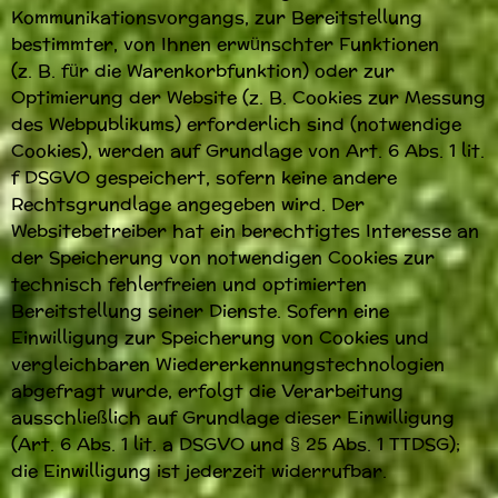
Kommunikationsvorgangs, zur Bereitstellung
bestimmter, von Ihnen erwünschter Funktionen
(z. B. für die Warenkorbfunktion) oder zur
Optimierung der Website (z. B. Cookies zur Messung
des Webpublikums) erforderlich sind (notwendige
Cookies), werden auf Grundlage von Art. 6 Abs. 1 lit.
f DSGVO gespeichert, sofern keine andere
Rechtsgrundlage angegeben wird. Der
Websitebetreiber hat ein berechtigtes Interesse an
der Speicherung von notwendigen Cookies zur
technisch fehlerfreien und optimierten
Bereitstellung seiner Dienste. Sofern eine
Einwilligung zur Speicherung von Cookies und
vergleichbaren Wiedererkennungstechnologien
abgefragt wurde, erfolgt die Verarbeitung
ausschließlich auf Grundlage dieser Einwilligung
(Art. 6 Abs. 1 lit. a DSGVO und § 25 Abs. 1 TTDSG);
die Einwilligung ist jederzeit widerrufbar.