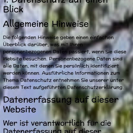
Blick
Allgemeine Hinweise
Die folgenden Hinweise geben einen einfachen
Überblick darüber, was mit Ihren
personenbezogenen Daten passiert, wenn Sie diese
Website besuchen. Personenbezogene Daten sind
alle Daten, mit denen Sie persönlich identifiziert
werden können. Ausführliche Informationen zum
Thema Datenschutz entnehmen Sie unserer unter
diesem Text aufgeführten Datenschutzerklärung.
Datenerfassung auf dieser
Website
Wer ist verantwortlich für die
Datenerfassung auf dieser