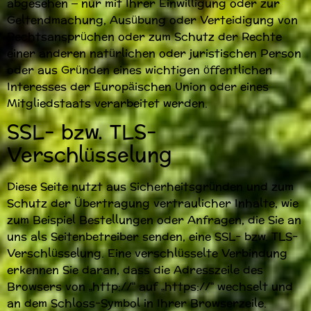
abgesehen – nur mit Ihrer Einwilligung oder zur
Geltendmachung, Ausübung oder Verteidigung von
Rechtsansprüchen oder zum Schutz der Rechte
einer anderen natürlichen oder juristischen Person
oder aus Gründen eines wichtigen öffentlichen
Interesses der Europäischen Union oder eines
Mitgliedstaats verarbeitet werden.
SSL- bzw. TLS-
Verschlüsselung
Diese Seite nutzt aus Sicherheitsgründen und zum
Schutz der Übertragung vertraulicher Inhalte, wie
zum Beispiel Bestellungen oder Anfragen, die Sie an
uns als Seitenbetreiber senden, eine SSL- bzw. TLS-
Verschlüsselung. Eine verschlüsselte Verbindung
erkennen Sie daran, dass die Adresszeile des
Browsers von „http://“ auf „https://“ wechselt und
an dem Schloss-Symbol in Ihrer Browserzeile.