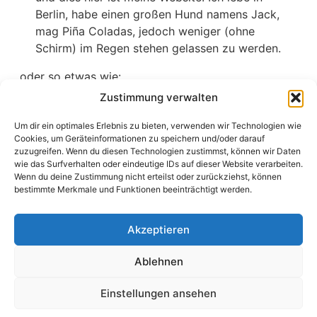
Berlin, habe einen großen Hund namens Jack,
mag Piña Coladas, jedoch weniger (ohne
Schirm) im Regen stehen gelassen zu werden.
… oder so etwas wie:
Zustimmung verwalten
Das Unternehmen XYZ wurde 1971 gegründet
und versorgt die Öffentlichkeit seither mit
Um dir ein optimales Erlebnis zu bieten, verwenden wir Technologien wie
qualitativ hochwertigen Produkten. An
Cookies, um Geräteinformationen zu speichern und/oder darauf
zuzugreifen. Wenn du diesen Technologien zustimmst, können wir Daten
seinem Standort in einer kleinen Großstadt
wie das Surfverhalten oder eindeutige IDs auf dieser Website verarbeiten.
beschäftigt der Betrieb über 2.000 Menschen
Wenn du deine Zustimmung nicht erteilst oder zurückziehst, können
und unterstützt die Stadtbewohner in
bestimmte Merkmale und Funktionen beeinträchtigt werden.
vielfacher Hinsicht.
Akzeptieren
Als neuer WordPress-Benutzer solltest du
dein
Dashboard
aufrufen, um diese Seite zu löschen und
Ablehnen
neue Seiten und Beiträge für deine Website erstellen.
Viel Spaß!
Einstellungen ansehen